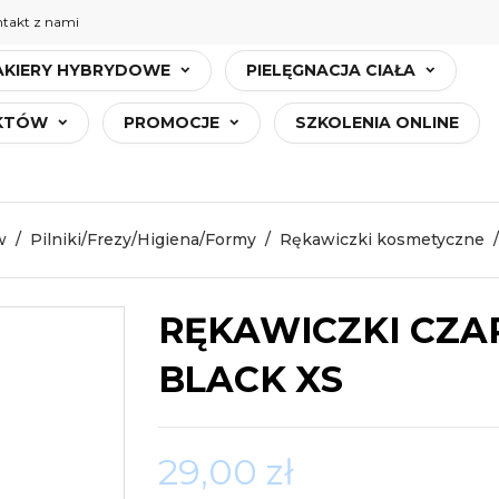
takt z nami
AKIERY HYBRYDOWE
PIELĘGNACJA CIAŁA
UKTÓW
PROMOCJE
SZKOLENIA ONLINE
w
Pilniki/Frezy/Higiena/Formy
Rękawiczki kosmetyczne
RĘKAWICZKI CZA
BLACK XS
29,00 zł