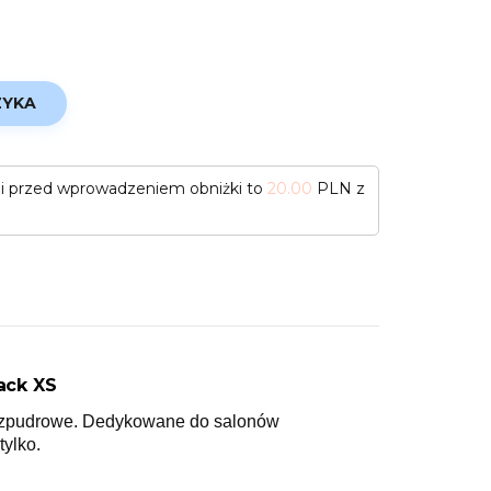
ZYKA
ni przed wprowadzeniem obniżki to
20.00
PLN z
ack XS
zpudrowe. Dedykowane do salonów
tylko.