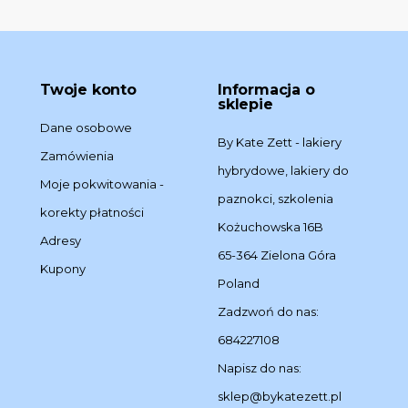
Twoje konto
Informacja o
sklepie
Dane osobowe
By Kate Zett - lakiery
Zamówienia
hybrydowe, lakiery do
Moje pokwitowania -
paznokci, szkolenia
korekty płatności
Kożuchowska 16B
Adresy
65-364 Zielona Góra
Kupony
Poland
Zadzwoń do nas:
684227108
Napisz do nas:
sklep@bykatezett.pl