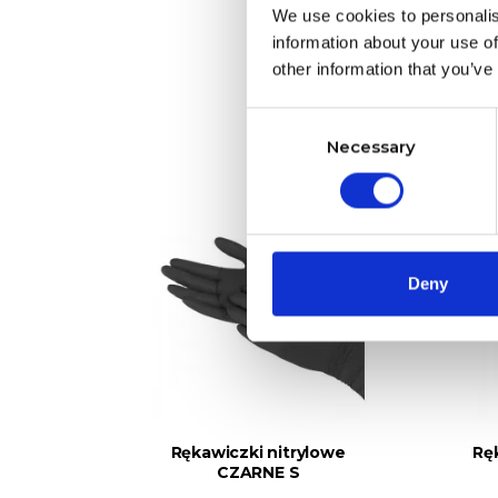
We use cookies to personalis
information about your use of
4 I
other information that you’ve
Consent
Necessary
Selection
Deny
owe
Rękawiczki nitrylowe
Ręk
CZARNE S