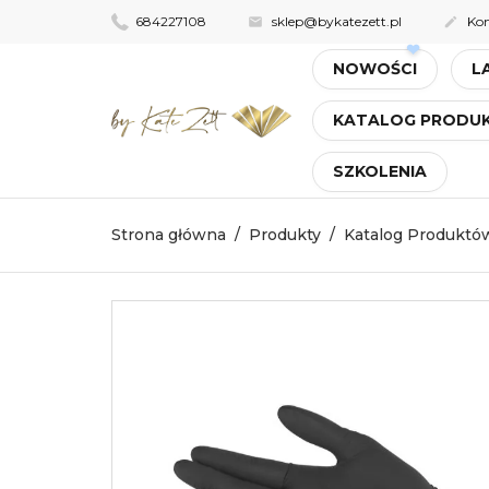
684227108
sklep@bykatezett.pl
Kon


NOWOŚCI
L
KATALOG PROD
SZKOLENIA
Strona główna
Produkty
Katalog Produktó