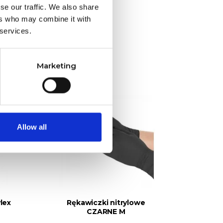
se our traffic. We also share
ers who may combine it with
RII:
 services.
Marketing
Allow all
lex
Rękawiczki nitrylowe
Rę
CZARNE M