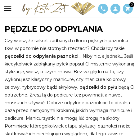
0

phone
person
shopping_cart
PĘDZLE DO ODPYLANIA
Czy wiesz, że sekret zadbanych dłoni i pięknych paznokci
tkwi w pozornie nieistotnych rzeczach? Chociażby takie
pędzelki do odpylania paznokci
... Niby nic, a jednak... Jeśli
kiedykolwiek zabłąkany pyłek popsuł Ci misternie wykonaną
stylizację, wiesz, o czym mowa. Bez względu na to, czy
wykonujesz klasyczny manicure, czy manicure kolorowy
żelowy, hybrydowy bądź akrylowy,
pędzelki do pyłu
będą Ci
potrzebne. Zresztą do pedicure też powinnaś, a nawet
musisz ich używać. Dobrze odpylone paznokcie to idealna
baza przed następnymi krokami, jakich wymaga manicure i
pedicure. Manicurzystki nie mogą iść drogą na skróty.
Pominięcie któregokolwiek etapu stylizacji paznokci może
skutkować ich niechlujnym wyglądem, dlatego zawsze