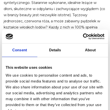
syntetycznego. Starannie wykonane, idealnie leżące w
dłoni, skuteczne w odpylaniu i zachwycające wyglądem (co
w branży beauty jest niezwykle istotne). Tęczowy
jednorożec, czerwona róża, a może zabawny pędzelek w
kształcie włoskich lodów? Każdy z nich w 100% spełnia
swoją praktyczną rolę, a na dodatek – super się wpisuje w
klimaty salonów manicure i czaruje wyglądem klientelę. Czy
to w domowym zaciszu, czy profesjonalnym salonie,
pędzle
Consent
Details
About
do odpylania paznokci podczas manicure
są niezbędne!
This website uses cookies
We use cookies to personalise content and ads, to
provide social media features and to analyse our traffic.
We also share information about your use of our site with
our social media, advertising and analytics partners who
may combine it with other information that you’ve
provided to them or that they’ve collected from your use
PĘDZLE DO ODPYLANIA