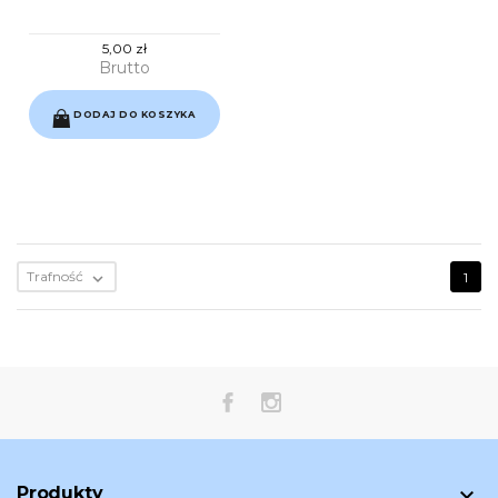
5,00 zł
Brutto
DODAJ DO KOSZYKA
Trafność

1
Produkty
