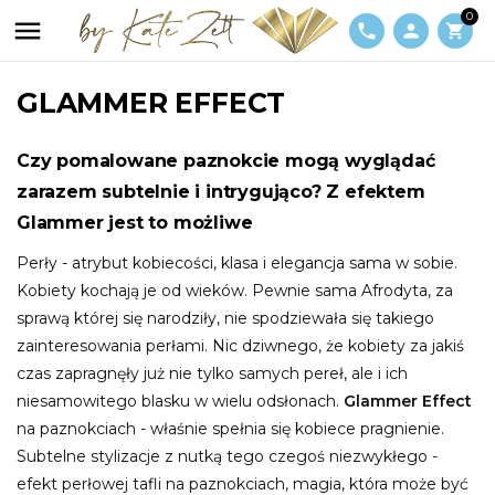
0

phone
person
shopping_cart
GLAMMER EFFECT
Czy pomalowane paznokcie mogą wyglądać
zarazem subtelnie i intrygująco? Z efektem
Glammer jest to możliwe
Perły - atrybut kobiecości, klasa i elegancja sama w sobie.
Kobiety kochają je od wieków. Pewnie sama Afrodyta, za
sprawą której się narodziły, nie spodziewała się takiego
zainteresowania perłami. Nic dziwnego, że kobiety za jakiś
czas zapragnęły już nie tylko samych pereł, ale i ich
niesamowitego blasku w wielu odsłonach.
Glammer Effect
na paznokciach - właśnie spełnia się kobiece pragnienie.
Subtelne stylizacje z nutką tego czegoś niezwykłego -
efekt perłowej tafli na paznokciach, magia, która może być