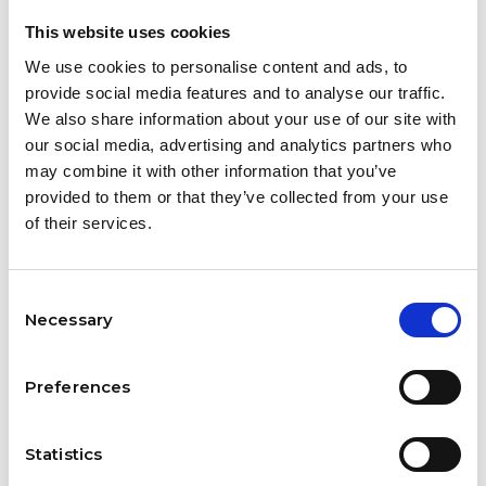
nim nie nastręcza trudności nawet osobom stawiającym
This website uses cookies
pierwsze kroki w branży.
We use cookies to personalise content and ads, to
Dla kogo efekt Glammer?
provide social media features and to analyse our traffic.
We also share information about your use of our site with
Dla stylistek paznokci i klientek, które kochają perły i
our social media, advertising and analytics partners who
lustrzany perłowy blask. Słowem -
Glammer
marki
Indigo
may combine it with other information that you’ve
jest dla Ciebie!
provided to them or that they’ve collected from your use
of their services.
Consent
Necessary
Selection
Preferences
GLAMMER EFFECT
Statistics
Jest 2 produktów.