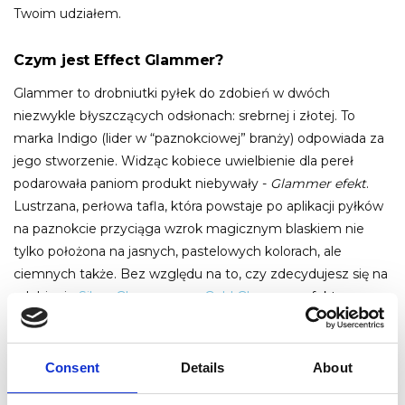
Twoim udziałem.
Czym jest Effect Glammer?
Glammer to drobniutki pyłek do zdobień w dwóch
niezwykle błyszczących odsłonach: srebrnej i złotej. To
marka Indigo (lider w “paznokciowej” branży) odpowiada za
jego stworzenie. Widząc kobiece uwielbienie dla pereł
podarowała paniom produkt niebywały -
Glammer efekt
.
Lustrzana, perłowa tafla, która powstaje po aplikacji pyłków
na paznokcie przyciąga wzrok magicznym blaskiem nie
tylko położona na jasnych, pastelowych kolorach, ale
ciemnych także. Bez względu na to, czy zdecydujesz się na
zdobienie
Silver Glammer
czy
Gold Glammer
, efekt
zadziwia lśnieniem i elegancją w najlepszym wydaniu. I co
ważne, nie musisz posiadać artystycznych zdolności, by
tworzyć stylizacje w mistrzowskim wydaniu.
Indigo pyłek
Consent
Details
About
Glammer
to produkt do zdobień prosty w użyciu, a praca z