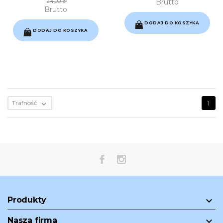
24,00 zł
Brutto
Brutto
DODAJ DO KOSZYKA
DODAJ DO KOSZYKA
Trafność

1
Produkty

Nasza firma
