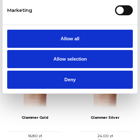
Marketing
Trafność

1
Allow all
-30%
Allow selection
Deny
Glammer Gold
Glammer Silver
16,80 zł
24,00 zł