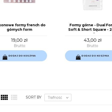
ikonowe formy french do
Formy górne - Dual Fo
górnych form
Soft & Short Square - 
szt.
19,00 zł
43,00 zł
Brutto
Brutto
DODAJ DO KOSZYKA
DODAJ DO KOSZYKA


SORT BY
Trafność
