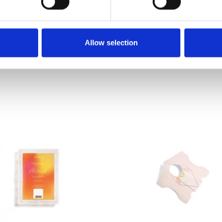
65,00 zł
39,00 zł
Brutto
Brutto
Allow selection
DODAJ DO KOSZYKA
DODAJ DO KOSZYKA