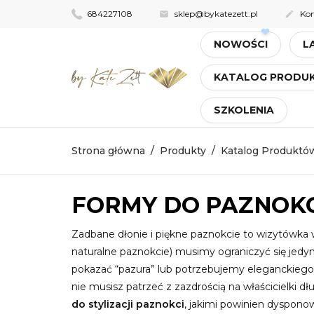
684227108
sklep@bykatezett.pl
Kon


NOWOŚCI
L
KATALOG PROD
SZKOLENIA
Strona główna
Produkty
Katalog Produktó
FORMY DO PAZNOKC
Zadbane dłonie i piękne paznokcie to wizytówka 
naturalne paznokcie) musimy ograniczyć się jedy
pokazać “pazura” lub potrzebujemy eleganckiego ma
nie musisz patrzeć z zazdrością na właścicielki
do stylizacji paznokci
, jakimi powinien dyspono