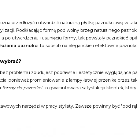
 można przedłużyć i utwardzić naturalną płytkę paznokciową w t
tylizacji. Podkładając formę pod wolny brzeg naturalnego paznokc
łt, a po utwardzeniu i usunięciu formy, tak powstały paznokieć o
łużania paznokci
to sposób na eleganckie i efektowne paznokci
 wybrać?
 bez problemu zbudujesz poprawne i estetycznie wyglądające pa
ia, ponieważ promieniowanie z lampy łatwiej przenika przez tak
ci
formy do paznokci
to gwarantowana satysfakcja klientek, któr
tawowych narzędzi w pracy stylisty. Zawsze powinny być "pod rę