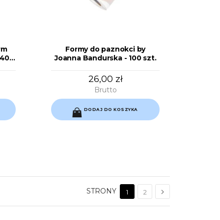
rm
Formy do paznokci by
240
Joanna Bandurska - 100 szt.
26,00 zł
Brutto
DODAJ DO KOSZYKA
STRONY

1
2