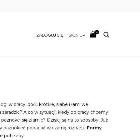
0
ZALOGUJ SIĘ
SIGN UP
 w pracy, dość krótkie, słabe i łamliwe
zaradzić? A co w sytuacji, kiedy po pracy chcemy
paznokci się złamie? Dzisiaj są na to sposoby. Już
any paznokieć popadać w czarną rozpacz.
Formy
e potrzeby.