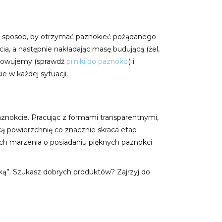
aki sposób, by otrzymać paznokieć pożądanego
ia, a następnie nakładając masę budującą (żel,
piłowujemy (sprawdź
pilniki do paznokci
) i
e w każdej sytuacji.
znokcie. Pracując z formami transparentnymi,
ą powierzchnię co znacznie skraca etap
ych marzenia o posiadaniu pięknych paznokci
ką”. Szukasz dobrych produktów? Zajrzyj do