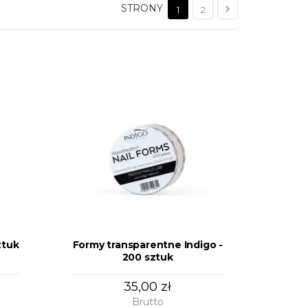
STRONY

1
2
ztuk
Formy transparentne Indigo -
200 sztuk
35,00 zł
Brutto