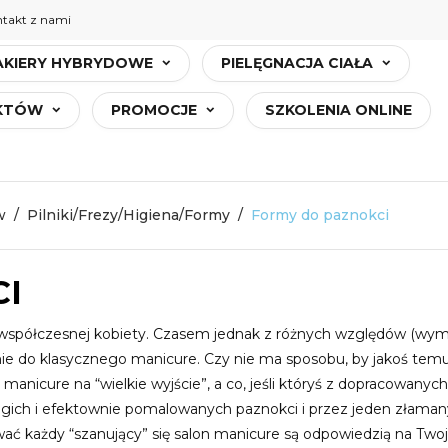
takt z nami
AKIERY HYBRYDOWE
PIELĘGNACJA CIAŁA
UKTÓW
PROMOCJE
SZKOLENIA ONLINE
w
Pilniki/Frezy/Higiena/Formy
Formy do paznokci
I
współczesnej kobiety. Czasem jednak z różnych względów (wymogi
nie do klasycznego manicure. Czy nie ma sposobu, by jakoś temu 
nicure na “wielkie wyjście”, a co, jeśli któryś z dopracowanych 
 długich i efektownie pomalowanych paznokci i przez jeden złam
wać każdy “szanujący” się salon manicure są odpowiedzią na Twoj