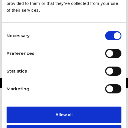
provided to them or that they’ve collected from your use
of their services.
Polityka prywatności
Consent
Wysyłka
Necessary
Selection
Reklamacje
Preferences
Statistics
SZCZEGÓŁY PRODUKTU
Marketing
OPIS
Indeks
KAT00771
Allow all
OPIS