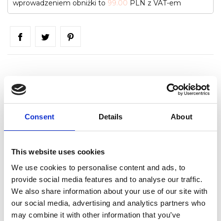
wprowadzeniem obniżki to
99.00
PLN z VAT-em
Take Your Time Builder
Najgęstszy żel budujący, przeźroczysty. Mimo bardzo
gęstej konsystencji poziomuje się po kontakcie z płytką.
Consent
Details
About
Pozwala pracować bez obawy o zalanie skórek. Polecany
Take Your
do przedłużania oraz do naturalnej płytki.
Time Indigo
zalecany jest także do bardzo długich
This website uses cookies
paznokci naturalnych i przedłużonych. Wytwarza wysoką
We use cookies to personalise content and ads, to
temperaturę polimeryzacji, w związku z czym nie rozpręża
provide social media features and to analyse our traffic.
się po zaciśnięciu. Wzbogać stylizacje o
efekty do
We also share information about your use of our site with
paznokci
.
our social media, advertising and analytics partners who
may combine it with other information that you’ve